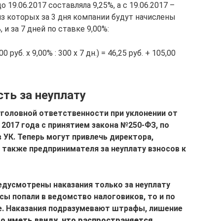
 19.06.2017 составляла 9,25%, а с 19.06.2017 –
 из которых за 3 дня компании будут начислены
 и за 7 дней по ставке 9,00%:
00 руб. х 9,00% : 300 х 7 дн.) = 46,25 руб. + 105,00
ть за неуплату
головной ответственности при уклонении от
 2017 года с принятием закона №250-ФЗ, по
 УК. Теперь могут привлечь директора,
а также предпринимателя за неуплату взносов к
едусмотрены наказания только за неуплату
осы попали в ведомство налоговиков, то и по
е. Наказания подразумевают штрафы, лишение
о иметь ввиду, что распространяется