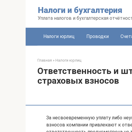
Перейти
Налоги и бухгалтерия
к
контенту
Уплата налогов и бухгалтерская отчётнос
Налоги юрлиц
Проводки
Счет
Главная
»
Налоги юрлиц
Ответственность и ш
страховых взносов
За несвоевременную уплату либо неу
взносов компании привлекают к отве
ответственность предусмотрена не то