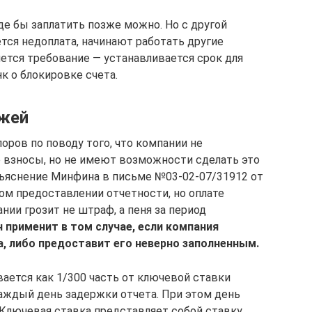
оде бы заплатить позже можно. Но с другой
тся недоплата, начинают работать другие
тся требование — устанавливается срок для
к о блокировке счета.
ежей
оров по поводу того, что компании не
 взносы, но не имеют возможности сделать это
зъяснение Минфина в письме №03-02-07/31912 от
ном предоставлении отчетности, но оплате
ии грозит не штраф, а пеня за период
 применит в том случае, если компания
, либо предоставит его неверно заполненным.
ается как 1/300 часть от ключевой ставки
аждый день задержки отчета. При этом день
 Ключевая ставка представляет собой ставку