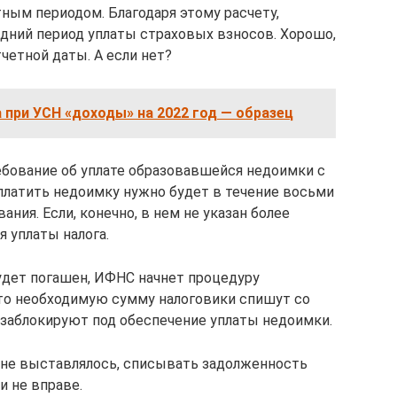
тным периодом. Благодаря этому расчету,
здний период уплаты страховых взносов. Хорошо,
четной даты. А если нет?
 при УСН «доходы» на 2022 год — образец
ебование об уплате образовавшейся недоимки с
платить недоимку нужно будет в течение восьми
ания. Если, конечно, в нем не указан более
 уплаты налога.
будет погашен, ИФНС начнет процедуру
что необходимую сумму налоговики спишут со
заблокируют под обеспечение уплаты недоимки.
 не выставлялось, списывать задолженность
и не вправе.