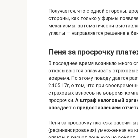
Получается, что с одной стороны, вр
стороны, как только у фирмы появляе
механизмы: автоматически выставляе
уплаты — направляется решение в бан
Пеня за просрочку плат
В последнее время возникло много сп
отказываются оплачивать страховые
вовремя. По этому поводу дается ра
24.05.17г, о том, что при своевремен
страховых взносов не вовремя компан
просрочки.
А штраф налоговый орган
опоздает с предоставлением отчета
Пеня за просрочку платежа рассчитыв
(рефинансирования) умноженная на к
оплаты в расчет пени уже не войдет.