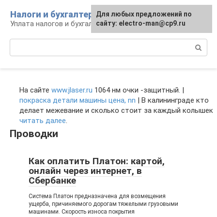
Перейти
Налоги и бухгалтерия
Для любых предложений по
к
Уплата налогов и бухгалтерская отчётность
сайту: electro-man@cp9.ru
контенту
Поиск:
На сайте
www.jlaser.ru
1064 нм очки -защитный. |
покраска детали машины цена, nn
| В калининграде кто
делает межевание и сколько стоит за каждый колышек
читать далее
.
Проводки
Как оплатить Платон: картой,
онлайн через интернет, в
Сбербанке
Система Платон предназначена для возмещения
ущерба, причиняемого дорогам тяжелыми грузовыми
машинами. Скорость износа покрытия