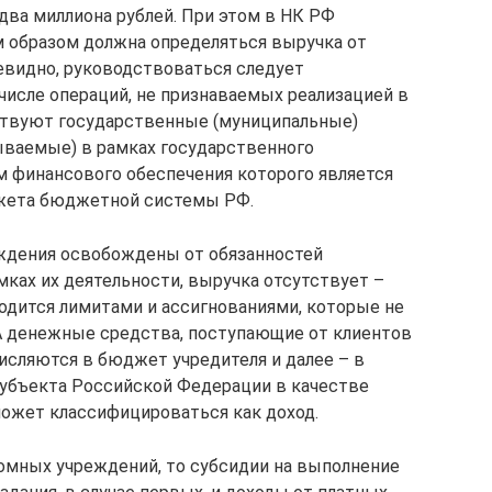
два миллиона рублей. При этом в НК РФ
м образом должна определяться выручка от
Очевидно, руководствоваться следует
 числе операций, не признаваемых реализацией в
тствуют государственные (муниципальные)
ываемые) в рамках государственного
ом финансового обеспечения которого является
жета бюджетной системы РФ.
еждения освобождены от обязанностей
амках их деятельности, выручка отсутствует –
дится лимитами и ассигнованиями, которые не
А денежные средства, поступающие от клиентов
числяются в бюджет учредителя и далее – в
бъекта Российской Федерации в качестве
может классифицироваться как доход.
омных учреждений, то субсидии на выполнение