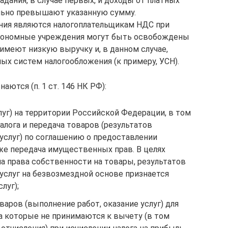
адания, в случае первых, и доходы от платных
ельно превышают указанную сумму.
ия являются налогоплательщикам НДС при
втономные учреждения могут быть освобождены
 имеют низкую выручку и, в данном случае,
ых систем налогообложения (к примеру, УСН).
ются (п. 1 ст. 146 НК РФ):
слуг) на территории Российской Федерации, в том
алога и передача товаров (результатов
услуг) по соглашению о предоставлении
кже передача имущественных прав. В целях
а права собственности на товары, результатов
услуг на безвозмездной основе признается
луг);
варов (выполнение работ, оказание услуг) для
а которые не принимаются к вычету (в том