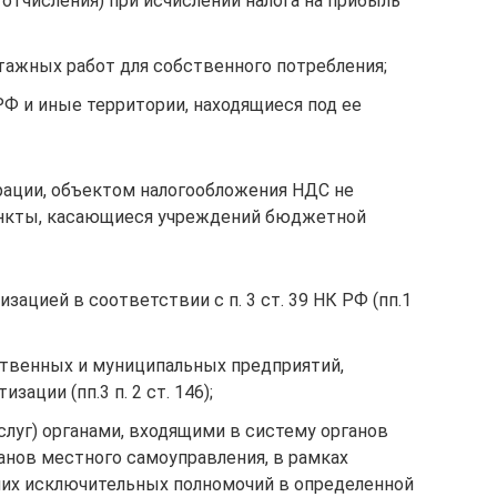
отчисления) при исчислении налога на прибыль
ажных работ для собственного потребления;
Ф и иные территории, находящиеся под ее
ерации, объектом налогообложения НДС не
пункты, касающиеся учреждений бюджетной
зацией в соответствии с п. 3 ст. 39 НК РФ (пп.1
твенных и муниципальных предприятий,
ации (пп.3 п. 2 ст. 146);
слуг) органами, входящими в систему органов
анов местного самоуправления, в рамках
их исключительных полномочий в определенной