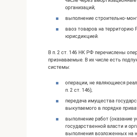
числе через амортизационные 
организаций;
выполнение строительно-монт
ввоз товаров на территорию Р
юрисдикцией.
В п. 2 ст. 146 НК РФ перечислены оп
признаваемые. В их числе есть под
системы:
операции, не являющиеся реали
п. 2 ст. 146);
передача имущества государс
выкупаемого в порядке приватиз
выполнение работ (оказание у
государственной власти и орг
выполнения возложенных на н