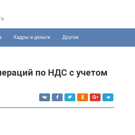
ть
а
Кадры и деньги
Другое
пераций по НДС с учетом
й