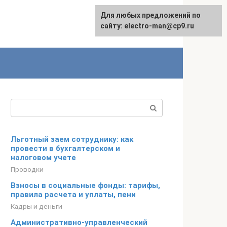
Для любых предложений по
сайту: electro-man@cp9.ru
Поиск:
Льготный заем сотруднику: как
провести в бухгалтерском и
налоговом учете
Проводки
Взносы в социальные фонды: тарифы,
правила расчета и уплаты, пени
Кадры и деньги
Административно-управленческий