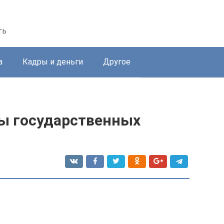
ть
а
Кадры и деньги
Другое
ы государственных