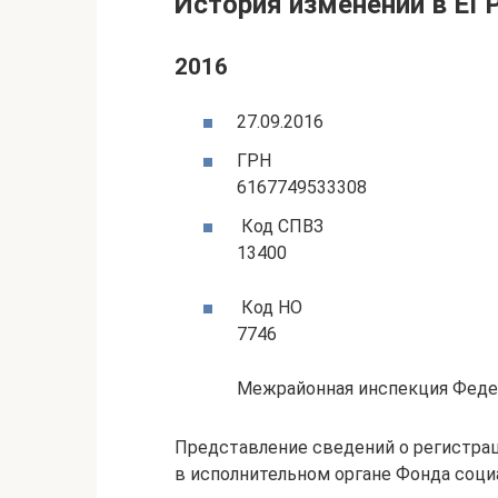
История изменений в ЕГ
2016
27.09.2016
ГРН
6167749533308
Код СПВЗ
13400
Код НО
7746
Межрайонная инспекция Федер
Представление сведений о регистрац
в исполнительном органе Фонда соц