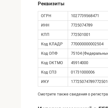
Реквизиты
ОГРН
1027739568471
ИНН
7725074789
КПП
772501001
Код КЛАДР
770000000002504
Код ОПФ
75104 (Федеральны
Код ОКТМО
45914000
Код СПЗ
01731000006
ИКУ
17725074789772501
Смотрите также сведения о регистр