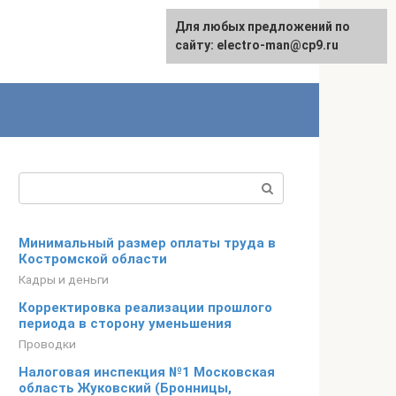
Для любых предложений по
сайту: electro-man@cp9.ru
Поиск:
Минимальный размер оплаты труда в
Костромской области
Кадры и деньги
Корректировка реализации прошлого
периода в сторону уменьшения
Проводки
Налоговая инспекция №1 Московская
область Жуковский (Бронницы,