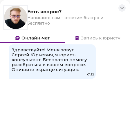
Перейти
Налоги и бухгалтерия
Для любых предложений по
к
Уплата налогов и бухгалтерская отчётность
сайту: electro-man@cp9.ru
контенту
Поиск:
Главная
»
Налоги юрлиц
Проводки штрафа за несвоевременную сдачу
отчетности
При несвоевременной подаче СЗВ-М предусмотрен
штраф — 500 руб. за каждое застрахованное лицо.
Если сотрудников в штате много, то штраф исчисляется
десятками и сотнями тысяч рублей. Например, если