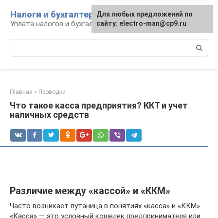
Перейти
Налоги и бухгалтерия
Для любых предложений по
к
Уплата налогов и бухгалтерская отчётность
сайту: electro-man@cp9.ru
контенту
Поиск:
Главная
»
Проводки
Что такое касса предприятия? ККТ и учет
наличных средств
Различие между «кассой» и «ККМ»
Часто возникает путаница в понятиях «касса» и «ККМ».
«Касса» — это условный кошелек предпринимателя или