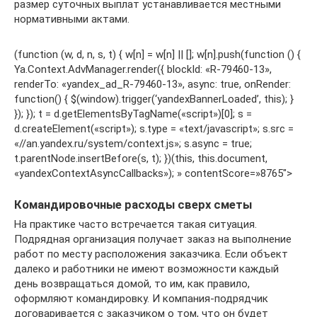
размер суточных выплат устанавливается местными
нормативными актами.
(function (w, d, n, s, t) { w[n] = w[n] || []; w[n].push(function () {
Ya.Context.AdvManager.render({ blockId: «R-79460-13»,
renderTo: «yandex_ad_R-79460-13», async: true, onRender:
function() { $(window).trigger(‘yandexBannerLoaded’, this); }
}); }); t = d.getElementsByTagName(«script»)[0]; s =
d.createElement(«script»); s.type = «text/javascript»; s.src =
«//an.yandex.ru/system/context.js»; s.async = true;
t.parentNode.insertBefore(s, t); })(this, this.document,
«yandexContextAsyncCallbacks»); » contentScore=»8765″>
Командировочные расходы сверх сметы
На практике часто встречается такая ситуация.
Подрядная организация получает заказ на выполнение
работ по месту расположения заказчика. Если объект
далеко и работники не имеют возможности каждый
день возвращаться домой, то им, как правило,
оформляют командировку. И компания-подрядчик
договаривается с заказчиком о том, что он будет