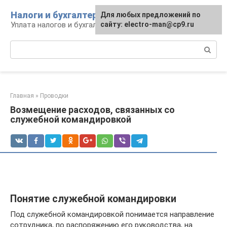
Перейти
Налоги и бухгалтерия
Для любых предложений по
к
Уплата налогов и бухгалтерская отчётность
сайту: electro-man@cp9.ru
контенту
Поиск:
Главная
»
Проводки
Возмещение расходов, связанных со
служебной командировкой
Понятие служебной командировки
Под служебной командировкой понимается направление
сотрудника, по распоряжению его руководства, на