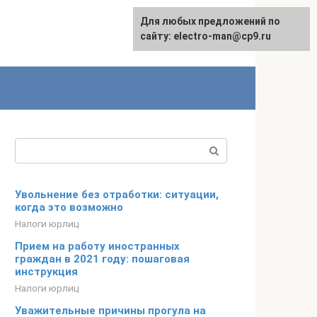
Для любых предложений по
сайту: electro-man@cp9.ru
Поиск:
Увольнение без отработки: ситуации,
когда это возможно
Налоги юрлиц
Прием на работу иностранных
граждан в 2021 году: пошаговая
инструкция
Налоги юрлиц
Уважительные причины прогула на