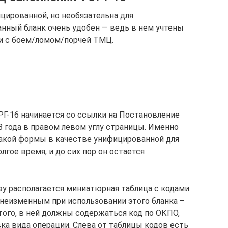
цированной, но необязательна для
занный бланк очень удобен — ведь в нем учтены
и с боем/ломом/порчей ТМЦ.
РГ-16 начинается со ссылки на Постановление
8 года в правом левом углу страницы. Именно
такой формы в качестве унифицированной для
лгое время, и до сих пор он остается
зу располагается миниатюрная таблица с кодами.
 неизменным при использовании этого бланка –
того, в ней должны содержаться код по ОКПО,
ка вида операции. Слева от таблицы кодов есть