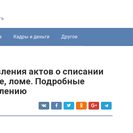
ть
а
Кадры и деньги
Другое
ления актов о списании
ое, ломе. Подробные
млению