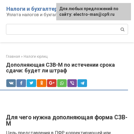
Перейти
Налоги и бухгалтерия
Для любых предложений по
к
Уплата налогов и бухгалтерская отчётность
сайту: electro-man@cp9.ru
контенту
Поиск:
Главная
»
Налоги юрлиц
Дополняющая СЗВ-М по истечении срока
сдачи: будет ли штраф
Для чего нужна дополняющая форма СЗВ-
М
Цель представления в ПФР корректирующей или