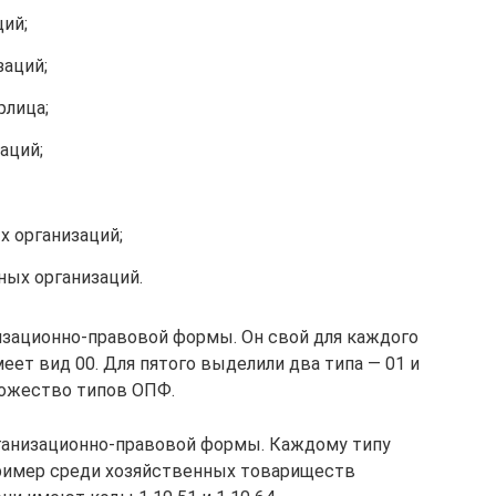
ий;
заций;
рлица;
аций;
х организаций;
ных организаций.
изационно-правовой формы. Он свой для каждого
меет вид 00. Для пятого выделили два типа — 01 и
ожество типов ОПФ.
ганизационно-правовой формы. Каждому типу
ример среди хозяйственных товариществ