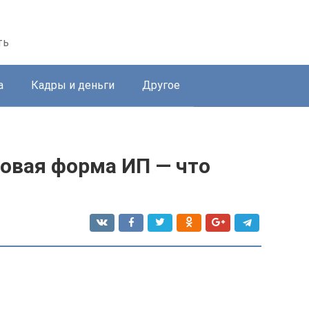
ть
а
Кадры и деньги
Другое
овая форма ИП — что