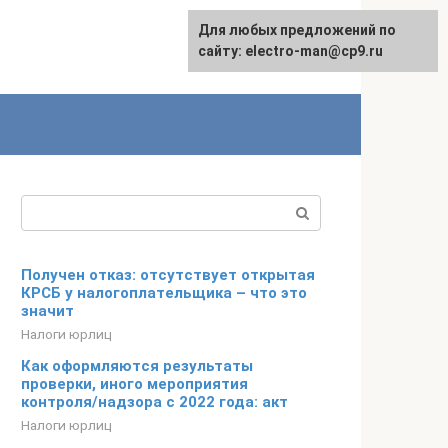
Для любых предложений по
сайту: electro-man@cp9.ru
Поиск:
Получен отказ: отсутствует открытая
КРСБ у налогоплательщика – что это
значит
Налоги юрлиц
Как оформляются результаты
проверки, иного мероприятия
контроля/надзора с 2022 года: акт
Налоги юрлиц