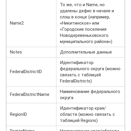
То же, что и Name, но
удалены дефис в начале и
слэш в конце (например,
Name2
«Никитинское» или
«Городские поселения
Новодеревеньковского
муниципального района»)
Notes
Дополнительные данные
Идентификатор
федерального округа (можно
FederalDistrictID
связать с таблицей
FederalDistricts)
Наименование федерального
FederalDistrictName
округа
Идентификатор края/
RegionID
области (можно связать с
таблицей Regions)
RegionName
Наименование края/области