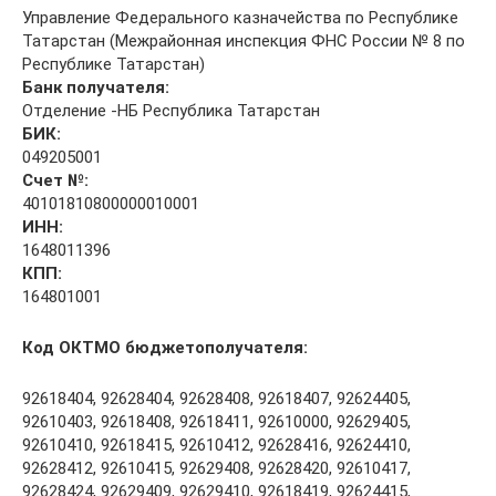
Управление Федерального казначейства по Республике
Татарстан (Межрайонная инспекция ФНС России № 8 по
Республике Татарстан)
Банк получателя:
Отделение -НБ Республика Татарстан
БИК:
049205001
Счет №:
40101810800000010001
ИНН:
1648011396
КПП:
164801001
Код ОКТМО бюджетополучателя:
92618404, 92628404, 92628408, 92618407, 92624405,
92610403, 92618408, 92618411, 92610000, 92629405,
92610410, 92618415, 92610412, 92628416, 92624410,
92628412, 92610415, 92629408, 92628420, 92610417,
92628424, 92629409, 92629410, 92618419, 92624415,