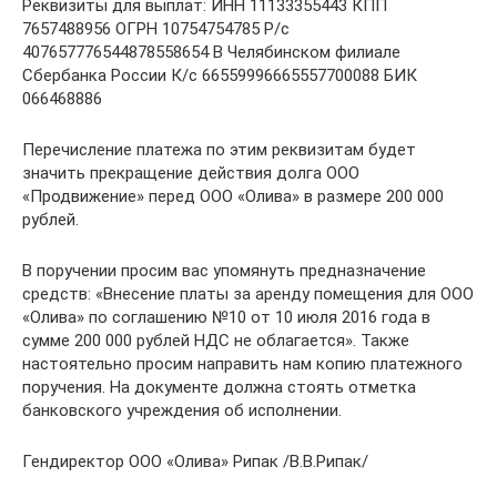
Реквизиты для выплат: ИНН 11133355443 КПП
7657488956 ОГРН 10754754785 Р/с
407657776544878558654 В Челябинском филиале
Сбербанка России К/с 66559996665557700088 БИК
066468886
Перечисление платежа по этим реквизитам будет
значить прекращение действия долга ООО
«Продвижение» перед ООО «Олива» в размере 200 000
рублей.
В поручении просим вас упомянуть предназначение
средств: «Внесение платы за аренду помещения для ООО
«Олива» по соглашению №10 от 10 июля 2016 года в
сумме 200 000 рублей НДС не облагается». Также
настоятельно просим направить нам копию платежного
поручения. На документе должна стоять отметка
банковского учреждения об исполнении.
Гендиректор ООО «Олива» Рипак /В.В.Рипак/