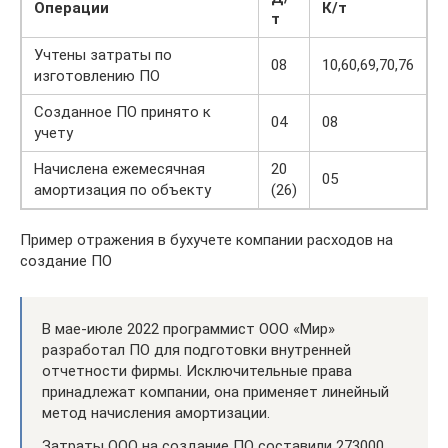
Операции
К/т
т
Учтены затраты по
08
10,60,69,70,76
изготовлению ПО
Созданное ПО принято к
04
08
учету
Начислена ежемесячная
20
05
амортизация по объекту
(26)
Пример отражения в бухучете компании расходов на
создание ПО
В мае-июле 2022 программист ООО «Мир»
разработал ПО для подготовки внутренней
отчетности фирмы. Исключительные права
принадлежат компании, она применяет линейный
метод начисления амортизации.
Затраты ООО на создание ПО составили 273000