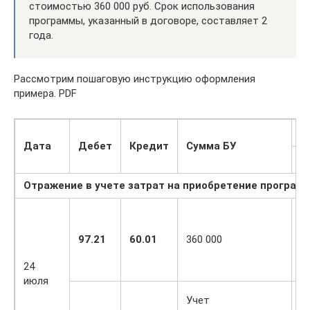
стоимостью 360 000 руб. Срок использования
программы, указанный в договоре, составляет 2
года.
Рассмотрим пошаговую инструкцию оформления
примера. PDF
С
Дата
Дебет
Кредит
Сумма БУ
Д
Отражение в учете затрат на приобретение програм
97.21
60.01
360 000
3
24
июля
О
Учет
в