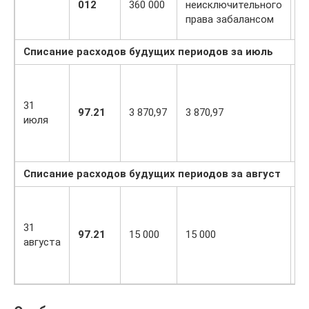
012
360 000
неисключительного
в
права забалансом
О
Списание расходов будущих периодов за июль
31
97.21
3 870,97
3 870,97
3 
июля
Списание расходов будущих периодов за август
31
97.21
15 000
15 000
1
августа