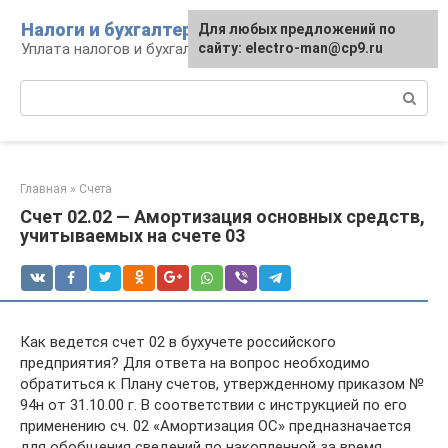
Перейти
Налоги и бухгалтерия
Для любых предложений по
к
Уплата налогов и бухгалтерская отчётность
сайту: electro-man@cp9.ru
контенту
Поиск:
Главная
»
Счета
Счет 02.02 — Амортизация основных средств,
учитываемых на счете 03
Как ведется счет 02 в бухучете российского
предприятия? Для ответа на вопрос необходимо
обратиться к Плану счетов, утвержденному приказом №
94н от 31.10.00 г. В соответствии с инструкцией по его
применению сч. 02 «Амортизация ОС» предназначается
для обобщения сведений по накопленной за время