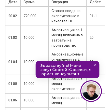
Дата
Сумма
Операция
Дебет
К
Станок введен в
20.02
720 000
эксплуатацию в
01-1
0
качестве ОС
Амортизация за 1
месяц включена в
01.03
10 000
20
0
затраты на
производство
Амортизационные
отчисления за 2
01.04
10 000
20
0
месяц
использования
Амортизация за 3
01.05
10 000
месяц
20
0
эксплуатации
Амортизация за 4
01.06
10 000
20
0
месяц