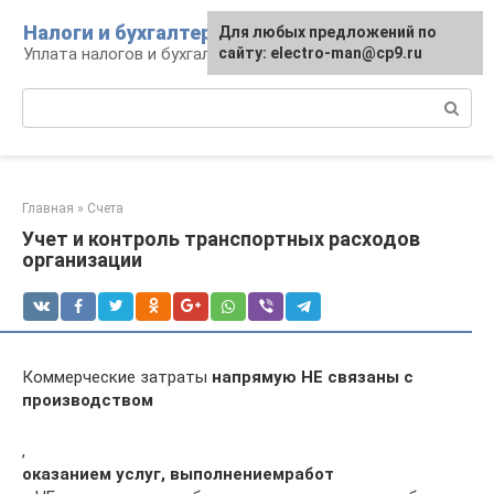
Перейти
Налоги и бухгалтерия
Для любых предложений по
к
Уплата налогов и бухгалтерская отчётность
сайту: electro-man@cp9.ru
контенту
Поиск:
Главная
»
Счета
Учет и контроль транспортных расходов
организации
Коммерческие затраты
напрямую НЕ связаны с
производством
,
оказанием услуг, выполнением
работ