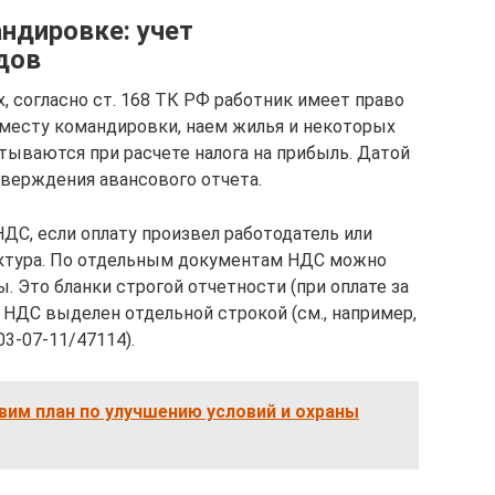
ндировке: учет
дов
, согласно ст. 168 ТК РФ работник имеет право
 месту командировки, наем жилья и некоторых
итываются при расчете налога на прибыль. Датой
утверждения авансового отчета.
ДС, если оплату произвел работодатель или
актура. По отдельным документам НДС можно
. Это бланки строгой отчетности (при оплате за
 НДС выделен отдельной строкой (см., например,
3-07-11/47114).
вим план по улучшению условий и охраны