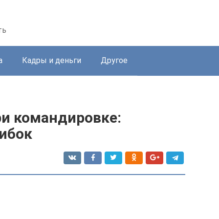
ть
а
Кадры и деньги
Другое
ри командировке:
ибок