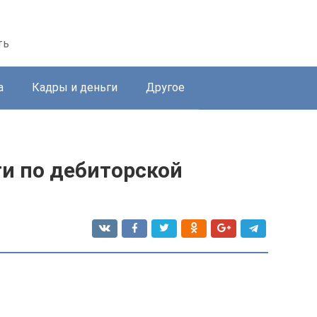
ть
а
Кадры и деньги
Другое
ти по дебиторской