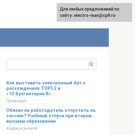
Для любых предложений по
сайту: electro-man@cp9.ru
Поиск:
Как выставить электронный Акт о
расхождениях ТОРГ-2 в
«1С:Бухгалтерии 8»
Проводки
Обязан ли работодатель отпустить на
сессию? Учебный отпуск при втором
высшем образовании
Кадры и деньги