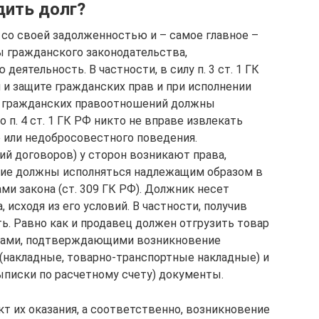
дить долг?
 со своей задолженностью и – самое главное –
ы гражданского законодательства,
еятельность. В частности, в силу п. 3 ст. 1 ГК
 и защите гражданских прав и при исполнении
и гражданских правоотношений должны
 п. 4 ст. 1 ГК РФ никто не вправе извлекать
 или недобросовестного поведения.
ий договоров) у сторон возникают права,
дние должны исполняться надлежащим образом в
ми закона (ст. 309 ГК РФ). Должник несет
 исходя из его условий. В частности, получив
ть. Равно как и продавец должен отгрузить товар
нтами, подтверждающими возникновение
 (накладные, товарно-транспортные накладные) и
ыписки по расчетному счету) документы.
т их оказания, а соответственно, возникновение