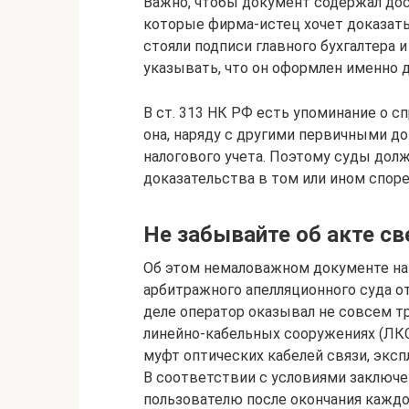
Важно, чтобы документ содержал до
которые фирма-истец хочет доказать
стояли подписи главного бухгалтера и
указывать, что он оформлен именно д
В ст. 313 НК РФ есть упоминание о сп
она, наряду с другими первичными д
налогового учета. Поэтому суды дол
доказательства в том или ином споре
Не забывайте об акте св
Об этом немаловажном документе на
арбитражного апелляционного суда от
деле оператор оказывал не совсем т
линейно-кабельных сооружениях (ЛКС
муфт оптических кабелей связи, эксп
В соответствии с условиями заключе
пользователю после окончания каждог