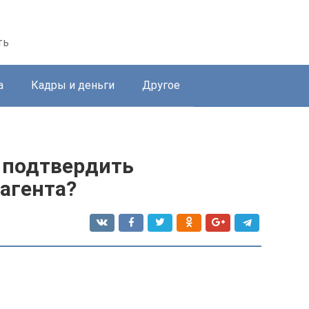
ть
а
Кадры и деньги
Другое
 подтвердить
агента?