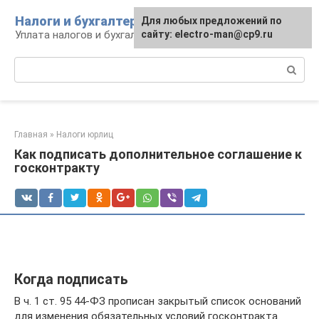
Перейти
Налоги и бухгалтерия
Для любых предложений по
к
Уплата налогов и бухгалтерская отчётность
сайту: electro-man@cp9.ru
контенту
Поиск:
Главная
»
Налоги юрлиц
Как подписать дополнительное соглашение к
госконтракту
Когда подписать
В ч. 1 ст. 95 44-ФЗ прописан закрытый список оснований
для изменения обязательных условий госконтракта.