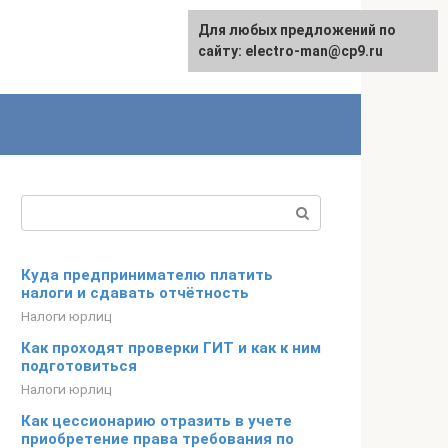
Для любых предложений по
сайту: electro-man@cp9.ru
Поиск:
Куда предпринимателю платить
налоги и сдавать отчётность
Налоги юрлиц
Как проходят проверки ГИТ и как к ним
подготовиться
Налоги юрлиц
Как цессионарию отразить в учете
приобретение права требования по