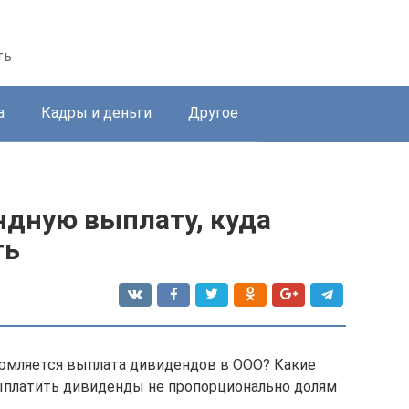
ть
а
Кадры и деньги
Другое
ндную выплату, куда
ть
ормляется выплата дивидендов в ООО? Какие
выплатить дивиденды не пропорционально долям