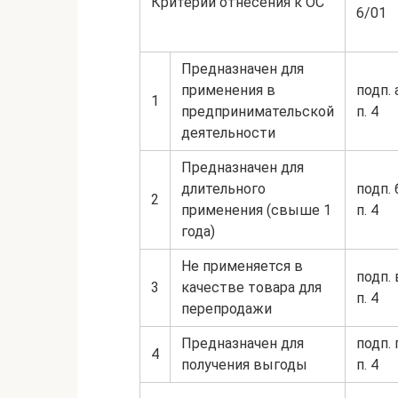
Критерии отнесения к ОС
6/01
Предназначен для
применения в
подп. 
1
предпринимательской
п. 4
деятельности
Предназначен для
длительного
подп. 
2
применения (свыше 1
п. 4
года)
Не применяется в
подп. 
3
качестве товара для
п. 4
перепродажи
Предназначен для
подп. 
4
получения выгоды
п. 4