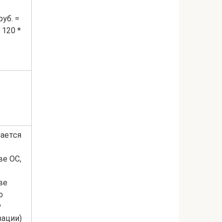
руб. =
 120 *
ается
ве ОС,
ве
о
у
зации)