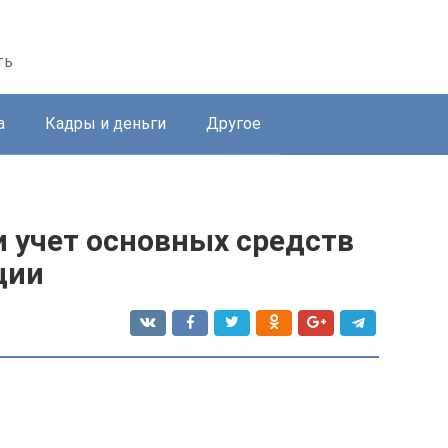
ть
а
Кадры и деньги
Другое
и учет основных средств
ции