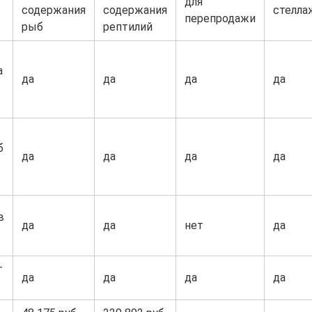
для
содержания
содержания
стелла
перепродажи
рыб
рептилий
а
да
да
да
да
б
да
да
да
да
в
да
да
нет
да
г
да
да
да
да