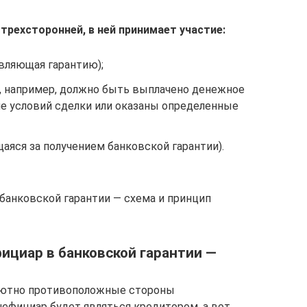
трехсторонней, в ней принимает участие:
авляющая гарантию);
й, например, должно быть выплачено денежное
е условий сделки или оказаны определенные
аяся за получением банковской гарантии).
 банковской гарантии — схема и принцип
фициар в банковской гарантии —
лютно противоположные стороны
нефициар будет являться кредитором, а вот