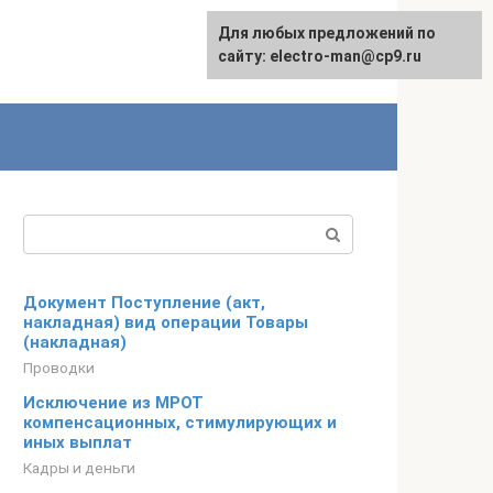
Для любых предложений по
сайту: electro-man@cp9.ru
Поиск:
Документ Поступление (акт,
накладная) вид операции Товары
(накладная)
Проводки
Исключение из МРОТ
компенсационных, стимулирующих и
иных выплат
Кадры и деньги