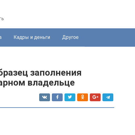
ть
а
Кадры и деньги
Другое
бразец заполнения
арном владельце