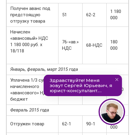
Получен аванс под
1 180
предстоящую
51
62-2
000
отгрузку товара
Начислен
«авансовый» НДС
76-«ав.»
180
1 180 000 руб. х
68‑НДС
НДС
000
18/118
Январь, февраль, март 2015 года
Уплачена 1/3 суммы
начисленного
68‑НДС
51
60 000
«авансового» НДС в
бюджет
Февраль 2015 года
708
Отгружен товар
62-1
90-1
000