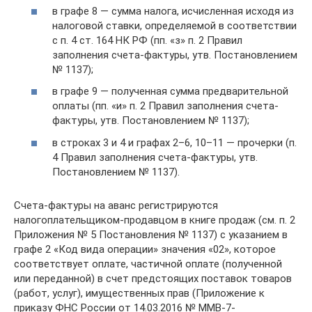
в графе 8 — сумма налога, исчисленная исходя из
налоговой ставки, определяемой в соответствии
с п. 4 ст. 164 НК РФ (пп. «з» п. 2 Правил
заполнения счета-фактуры, утв. Постановлением
№ 1137);
в графе 9 — полученная сумма предварительной
оплаты (пп. «и» п. 2 Правил заполнения счета-
фактуры, утв. Постановлением № 1137);
в строках 3 и 4 и графах 2–6, 10–11 — прочерки (п.
4 Правил заполнения счета-фактуры, утв.
Постановлением № 1137).
Счета-фактуры на аванс регистрируются
налогоплательщиком-продавцом в книге продаж (см. п. 2
Приложения № 5 Постановления № 1137) с указанием в
графе 2 «Код вида операции» значения «02», которое
соответствует оплате, частичной оплате (полученной
или переданной) в счет предстоящих поставок товаров
(работ, услуг), имущественных прав (Приложение к
приказу ФНС России от 14.03.2016 № ММВ-7-