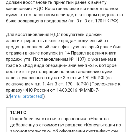
должен восстановить принятый ранее к вычету
«авансовый» НДС. Восстанавливается налог в полной
сумме в том налоговом периоде, в котором предоплата
была возвращена продавцом (пп. 3 п. 3 ст. 170 НК РФ).
Для восстановления НДС покупатель должен
зарегистрировать в книге продаж полученный от
продавца авансовый счет-фактуру, который ранее был
отражен в книге покупок (п. 14 Правил ведения книги
продаж, утв. Постановлением № 1137), с указанием в
графе 2 «Код вида операции» значения «21», которое
соответствует операции по восстановлению сумм
налога, указанных в пункте 3 статьи 170 НК РФ (за
исключением п.п. 1, 4 п. 3 ст. 170 НК РФ) (Приложение к
приказу ФНС России от 14.03.2016 № ММВ-7-
3/
[email protected]
).
1С:ИТС
Подробнее см. статьи в справочнике «Налог на
добавленную стоимость» раздела «Консультации по
законодательству»: об оформлении счета-фактуры