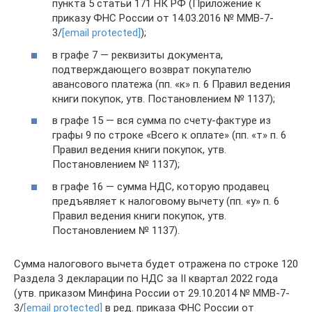
пункта 5 статьи 171 НК РФ (Приложение к
приказу ФНС России от 14.03.2016 № ММВ-7-
3/
[email protected]
);
в графе 7 — реквизиты документа,
подтверждающего возврат покупателю
авансового платежа (пп. «к» п. 6 Правил ведения
книги покупок, утв. Постановлением № 1137);
в графе 15 — вся сумма по счету-фактуре из
графы 9 по строке «Всего к оплате» (пп. «т» п. 6
Правил ведения книги покупок, утв.
Постановлением № 1137);
в графе 16 — сумма НДС, которую продавец
предъявляет к налоговому вычету (пп. «у» п. 6
Правил ведения книги покупок, утв.
Постановлением № 1137).
Сумма налогового вычета будет отражена по строке 120
Раздела 3 декларации по НДС за II квартал 2022 года
(утв. приказом Минфина России от 29.10.2014 № ММВ-7-
3/
[email protected]
в ред. приказа ФНС России от