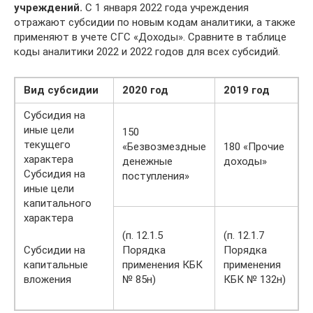
учреждений.
С 1 января 2022 года учреждения
отражают субсидии по новым кодам аналитики, а также
применяют в учете СГС «Доходы». Сравните в таблице
коды аналитики 2022 и 2022 годов для всех субсидий.
Вид субсидии
2020 год
2019 год
Субсидия на
иные цели
150
текущего
«Безвозмездные
180 «Прочие
характера
денежные
доходы»
Субсидия на
поступления»
иные цели
капитального
характера
(п. 12.1.5
(п. 12.1.7
Субсидии на
Порядка
Порядка
капитальные
применения КБК
применения
вложения
№ 85н)
КБК № 132н)