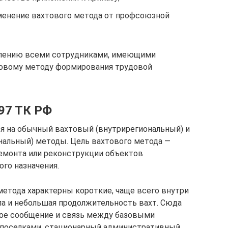
именение вахтового метода от профсоюзной
млению всеми сотрудниками, имеющими
овому методу формирования трудовой
97 ТК РФ
я на обычный вахтовый (внутрирегиональный) и
альный) методы. Цель вахтового метода —
емонта или реконструкции объектов
ого назначения.
метода характерны короткие, чаще всего внутри
ла и небольшая продолжительность вахт. Сюда
ное сообщение и связь между базовыми
 поселками, стационарный административный