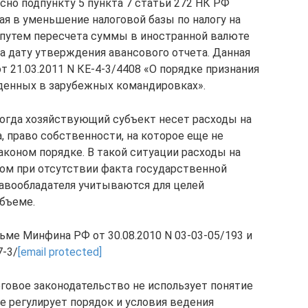
сно подпункту 5 пункта 7 статьи 272 НК РФ
ая в уменьшение налоговой базы по налогу на
 путем пересчета суммы в иностранной валюте
 на дату утверждения авансового отчета. Данная
 21.03.2011 N КЕ-4-3/4408 «О порядке признания
денных в зарубежных командировках».
когда хозяйствующий субъект несет расходы на
право собственности, на которое еще не
аконом порядке. В такой ситуации расходы на
м при отсутствии факта государственной
авообладателя учитываются для целей
бъеме.
ьме Минфина РФ от 30.08.2010 N 03-03-05/193 и
7-3/
[email protected]
оговое законодательство не использует понятие
е регулирует порядок и условия ведения