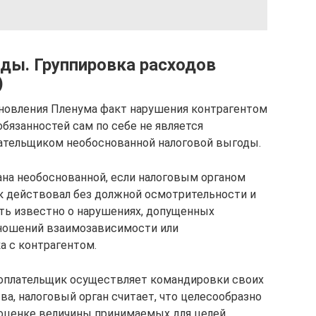
оды. Группировка расходов
)
ановления Пленума факт нарушения контрагентом
бязанностей сам по себе не является
лательщиком необоснованной налоговой выгоды.
на необоснованной, если налоговым органом
ик действовал без должной осмотрительности и
ть известно о нарушениях, допущенных
отношений взаимозависимости или
а с контрагентом.
огоплательщик осуществляет командировки своих
а, налоговый орган считает, что целесообразно
оценке величины принимаемых для целей