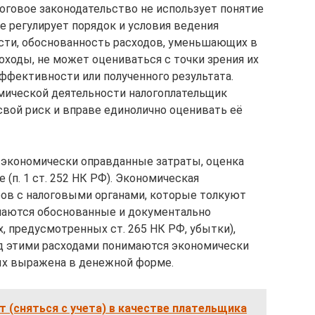
логовое законодательство не использует понятие
е регулирует порядок и условия ведения
сти, обоснованность расходов, уменьшающих в
оходы, не может оцениваться с точки зрения их
ффективности или полученного результата.
мической деятельности налогоплательщик
свой риск и вправе единолично оценивать её
экономически оправданные затраты, оценка
(п. 1 ст. 252 НК РФ). Экономическая
ров с налоговыми органами, которые толкуют
знаются обоснованные и документально
, предусмотренных ст. 265 НК РФ, убытки),
д этими расходами понимаются экономически
ых выражена в денежной форме.
ет (сняться с учета) в качестве плательщика