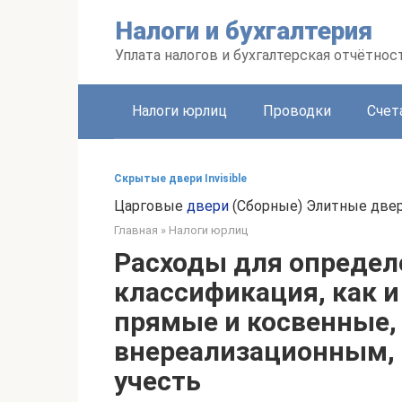
Перейти
Налоги и бухгалтерия
к
контенту
Уплата налогов и бухгалтерская отчётнос
Налоги юрлиц
Проводки
Счет
Скрытые двери Invisible
Царговые
двери
(Сборные) Элитные двер
Главная
»
Налоги юрлиц
Расходы для определ
классификация, как и
прямые и косвенные, 
внереализационным, 
учесть