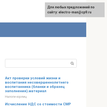
Для любых предложений по
сайту: electro-man@cp9.ru
Поиск:
Акт проверки условий жизни и
воспитания несовершеннолетнего
воспитанника (бланки и образец
заполнения).материал
Налоги юрлиц
Исчисление НДС со стоимости СМР