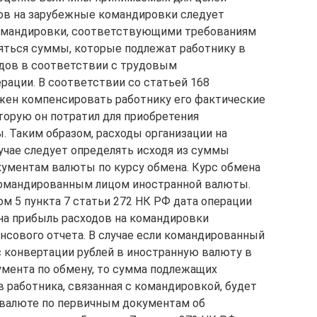
дов на зарубежные командировки следует
 командировки, соответствующими требованиям
ляться суммы, которые подлежат работнику в
дов в соответствии с трудовым
ации. В соответствии со статьей 168
жен компенсировать работнику его фактические
оторую он потратил для приобретения
. Таким образом, расходы организации на
чае следует определять исходя из суммы
ументам валюты по курсу обмена. Курс обмена
 командированным лицом иностранной валюты.
м 5 пункта 7 статьи 272 НК РФ дата операции
 на прибыль расходов на командировки
нсового отчета. В случае если командированный
 конвертации рублей в иностранную валюту в
умента по обмену, то сумма подлежащих
работника, связанная с командировкой, будет
 валюте по первичным документам об