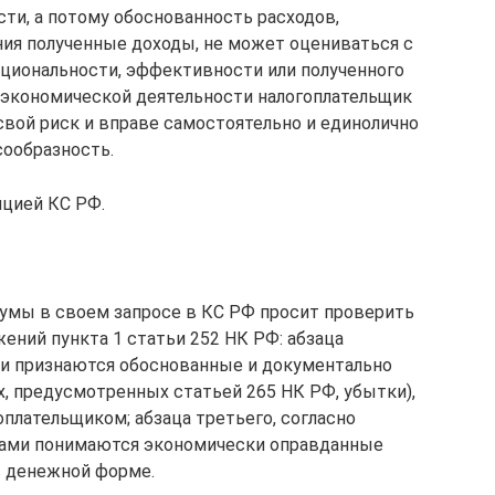
ти, а потому обоснованность расходов,
ия полученные доходы, не может оцениваться с
рациональности, эффективности или полученного
ы экономической деятельности налогоплательщик
свой риск и вправе самостоятельно и единолично
сообразность.
ицией КС РФ.
умы в своем запросе в КС РФ просит проверить
ний пункта 1 статьи 252 НК РФ: абзаца
ми признаются обоснованные и документально
х, предусмотренных статьей 265 НК РФ, убытки),
плательщиком; абзаца третьего, согласно
дами понимаются экономически оправданные
в денежной форме.