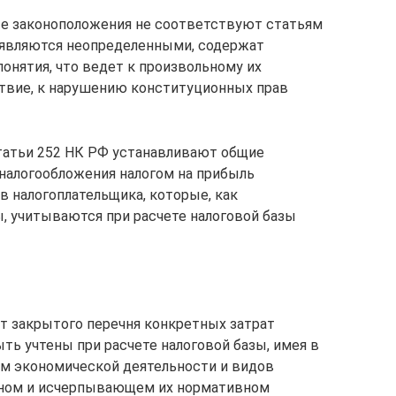
ые законоположения не соответствуют статьям
ку являются неопределенными, содержат
онятия, что ведет к произвольному их
ствие, к нарушению конституционных прав
татьи 252 НК РФ устанавливают общие
 налогообложения налогом на прибыль
ов налогоплательщика, которые, как
 учитываются при расчете налоговой базы
от закрытого перечня конкретных затрат
ть учтены при расчете налоговой базы, имея в
рм экономической деятельности и видов
ьном и исчерпывающем их нормативном