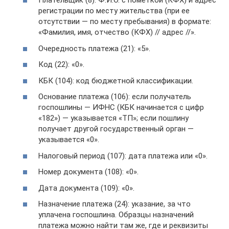
Плательщик (8): Ф.И.О. с пометкой (КФХ) и адрес
регистрации по месту жительства (при ее
отсутствии — по месту пребывания) в формате:
«Фамилия, имя, отчество (КФХ) // адрес //».
Очередность платежа (21): «5».
Код (22): «0».
КБК (104): код бюджетной классификации.
Основание платежа (106): если получатель
госпошлины — ИФНС (КБК начинается с цифр
«182») — указывается «ТП»; если пошлину
получает другой государственный орган —
указывается «0».
Налоговый период (107): дата платежа или «0».
Номер документа (108): «0».
Дата документа (109): «0».
Назначение платежа (24): указание, за что
уплачена госпошлина. Образцы назначений
платежа можно найти там же, где и реквизиты