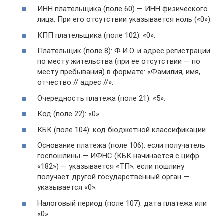
ИНН плательщика (поле 60) — ИНН физического
лица. При его отсутствии указывается ноль («0»).
КПП плательщика (поле 102): «0».
Плательщик (поле 8): Ф.И.О. и адрес регистрации
по месту жительства (при ее отсутствии — по
месту пребывания) в формате: «Фамилия, имя,
отчество // адрес //».
Очередность платежа (поле 21): «5».
Код (поле 22): «0».
КБК (поле 104): код бюджетной классификации.
Основание платежа (поле 106): если получатель
госпошлины — ИФНС (КБК начинается с цифр
«182») — указывается «ТП»; если пошлину
получает другой государственный орган —
указывается «0».
Налоговый период (поле 107): дата платежа или
«0».