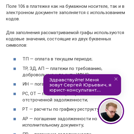
Поле 106 в платежке как на бумажном носителе, так и в
электронном документе заполняется с использованием
кодов.
Для заполнения рассматриваемой графы используются
кодовые значения, состоящие из двух буквенных
символов:
ТП — оплата в текущем периоде;
ТР, ЗД, АП — платежи по требованию,
добровольные и по акту ИФНС;
ИН — погашение инвестиционного кредита;
РС, ОТ — погашение рассроченной или
отстроченной задолженности;
РТ — расчеты по графику реструктуризации;
АР — погашение задолженности но
исполнительному документу;