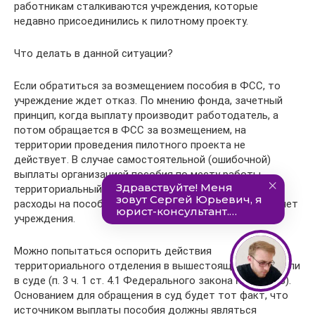
работникам сталкиваются учреждения, которые
недавно присоединились к пилотному проекту.
Что делать в данной ситуации?
Если обратиться за возмещением пособия в ФСС, то
учреждение ждет отказ. По мнению фонда, зачетный
принцип, когда выплату производит работодатель, а
потом обращается в ФСС за возмещением, на
территории проведения пилотного проекта не
действует. В случае самостоятельной (ошибочной)
выплаты организацией пособия по месту работы
территориальный орган ФСС не вправе возместить
расходы на пособие и перечислить их на расчетный счет
учреждения.
Можно попытаться оспорить действия
территориального отделения в вышестоящем органе или
в суде (п. 3 ч. 1 ст. 4.1 Федерального закона № 255‑ФЗ).
Основанием для обращения в суд будет тот факт, что
источником выплаты пособия должны являться