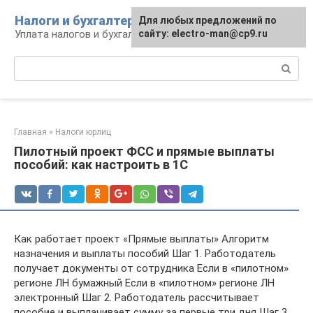
Перейти
Налоги и бухгалтерия
Для любых предложений по
к
Уплата налогов и бухгалтерская отчётность
сайту: electro-man@cp9.ru
контенту
Поиск:
Главная
»
Налоги юрлиц
Пилотный проект ФСС и прямые выплаты
пособий: как настроить в 1С
Как работает проект «Прямые выплаты» Алгоритм
назначения и выплаты пособий Шаг 1. Работодатель
получает документы от сотрудника Если в «пилотном»
регионе ЛН бумажный Если в «пилотном» регионе ЛН
электронный Шаг 2. Работодатель рассчитывает
пособие и выплачивает сумму за первые три дня Шаг 3.