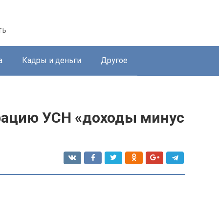
ть
а
Кадры и деньги
Другое
рацию УСН «доходы минус