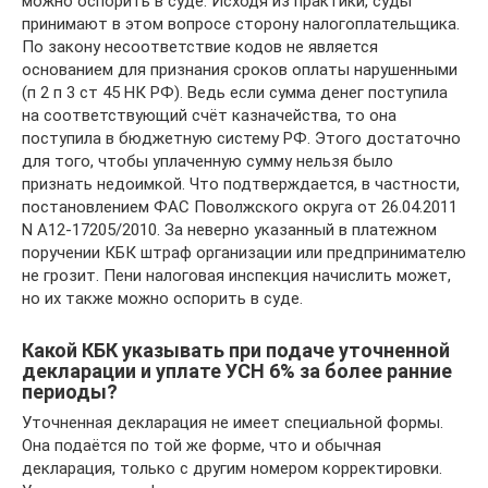
можно оспорить в суде. Исходя из практики, суды
принимают в этом вопросе сторону налогоплательщика.
По закону несоответствие кодов не является
основанием для признания сроков оплаты нарушенными
(п 2 п 3 ст 45 НК РФ). Ведь если сумма денег поступила
на соответствующий счёт казначейства, то она
поступила в бюджетную систему РФ. Этого достаточно
для того, чтобы уплаченную сумму нельзя было
признать недоимкой. Что подтверждается, в частности,
постановлением ФАС Поволжского округа от 26.04.2011
N А12-17205/2010. За неверно указанный в платежном
поручении КБК штраф организации или предпринимателю
не грозит. Пени налоговая инспекция начислить может,
но их также можно оспорить в суде.
Какой КБК указывать при подаче уточненной
декларации и уплате УСН 6% за более ранние
периоды?
Уточненная декларация не имеет специальной формы.
Она подаётся по той же форме, что и обычная
декларация, только с другим номером корректировки.