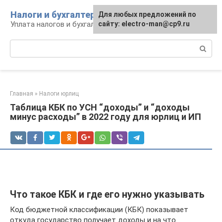
Перейти
Налоги и бухгалтерия
Для любых предложений по
к
Уплата налогов и бухгалтерская отчётность
сайту: electro-man@cp9.ru
контенту
Поиск:
Главная
»
Налоги юрлиц
Таблица КБК по УСН “доходы” и “доходы
минус расходы” в 2022 году для юрлиц и ИП
Что такое КБК и где его нужно указывать
Код бюджетной классификации (КБК) показывает
откуда государство получает доходы и на что