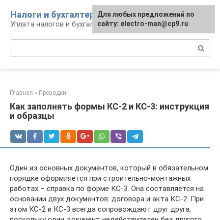
Перейти
Налоги и бухгалтерия
Для любых предложений по
к
Уплата налогов и бухгалтерская отчётность
сайту: electro-man@cp9.ru
контенту
Поиск:
Главная
»
Проводки
Как заполнять формы КС-2 и КС-3: инструкция
и образцы
Один из основных документов, который в обязательном
порядке оформляется при строительно-монтажных
работах – справка по форме КС-3. Она составляется на
основании двух документов: договора и акта КС-2. При
этом КС-2 и КС-3 всегда сопровождают друг друга,
поскольку один документ недействителен без другого.